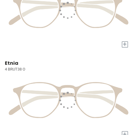
+
Etnia
4 BRUT38 O
+