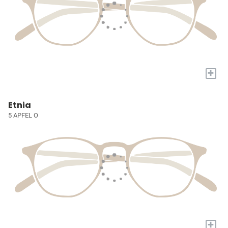
+
Etnia
5 APFEL O
+