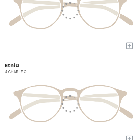
+
Etnia
4 CHARLE O
+