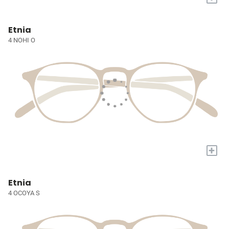
Etnia
4 NOHI O
+
Etnia
4 OCOYA S