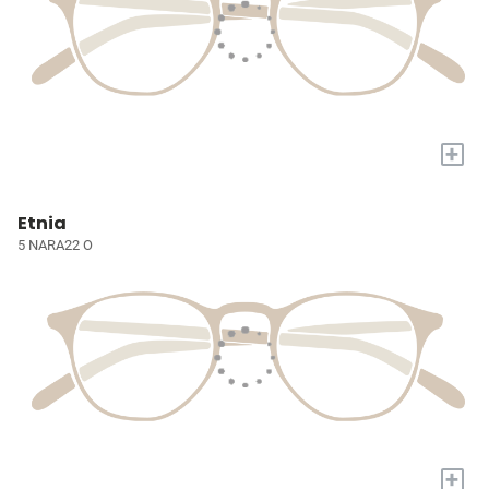
+
Etnia
5 NARA22 O
+