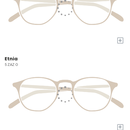
+
Etnia
5 ZAZ O
+