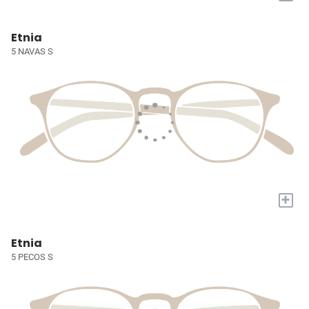
Etnia
5 NAVAS S
+
Etnia
5 PECOS S