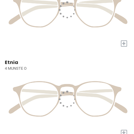
+
Etnia
4 MUNSTE O
+