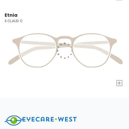
Etnia
6 CLAUD O
+