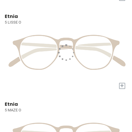
Etnia
5 LISSE O
+
Etnia
5 MAZE O