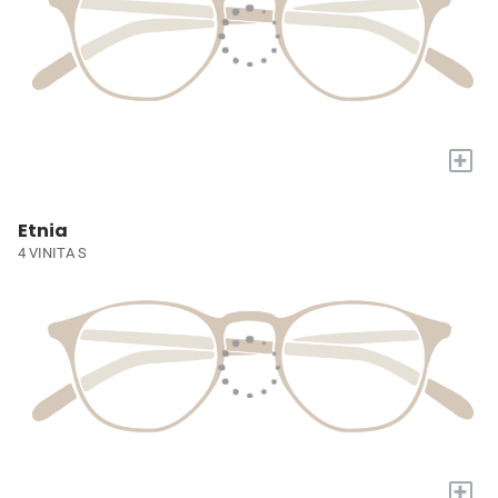
+
Etnia
4 VINITA S
+