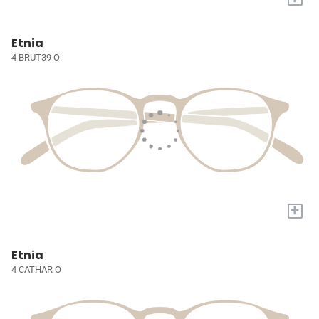
Etnia
4 BRUT39 O
+
Etnia
4 CATHAR O