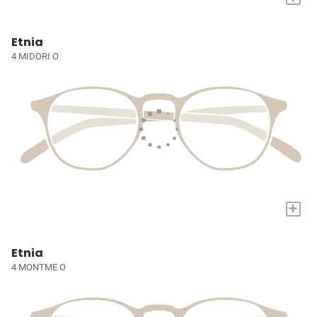
Etnia
4 MIDORI O
+
Etnia
4 MONTME O