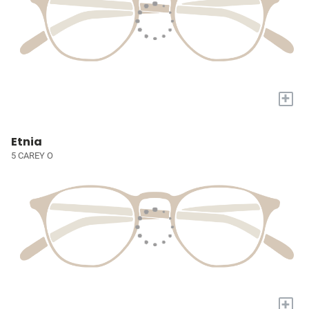
+
Etnia
5 CAREY O
+