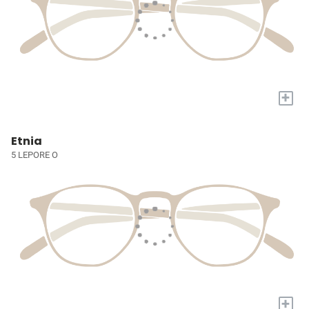
+
Etnia
5 LEPORE O
+