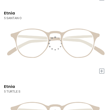
Etnia
5 SANTAN O
+
Etnia
5 TURTLE S