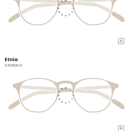
+
Etnia
5 ROBIN O
+