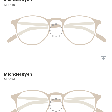
MR-410
+
Michael Ryen
MR-424