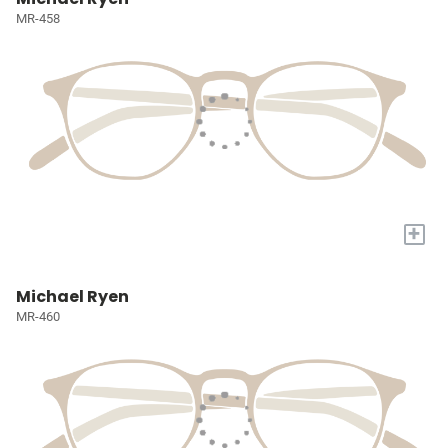
MR-458
+
Michael Ryen
MR-460