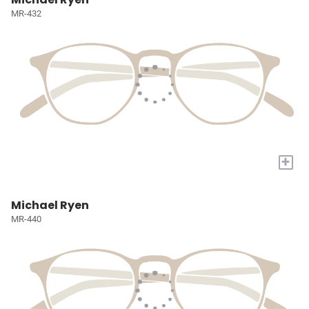
MR-432
+
Michael Ryen
MR-440