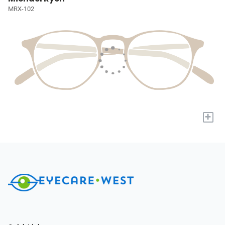
MRX-102
+