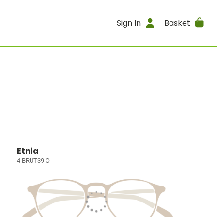
Sign In
Basket
Etnia
4 BRUT39 O