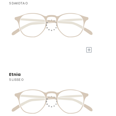
5 DAKOTA O
+
Etnia
5 LISSE O