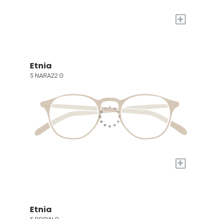
+
Etnia
5 NARA22 O
+
Etnia