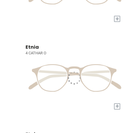
+
Etnia
4 CATHAR O
+