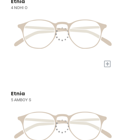
Etnia
4 NOHI O
+
Etnia
5 AMBOY S