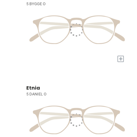
5 BYGGE O
+
Etnia
5 DANIEL O