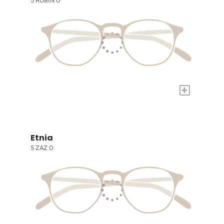
5 ROBIN O
+
Etnia
5 ZAZ O