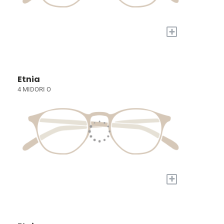
+
Etnia
4 MIDORI O
+