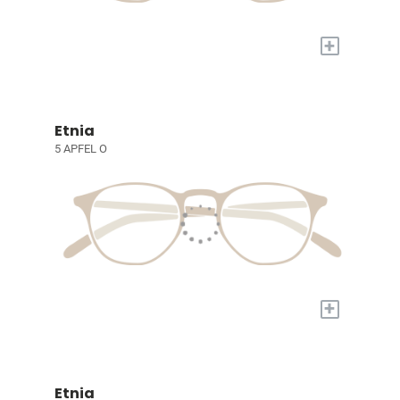
+
Etnia
5 APFEL O
+
Etnia