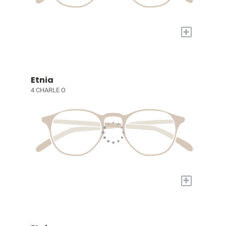
+
Etnia
4 CHARLE O
+