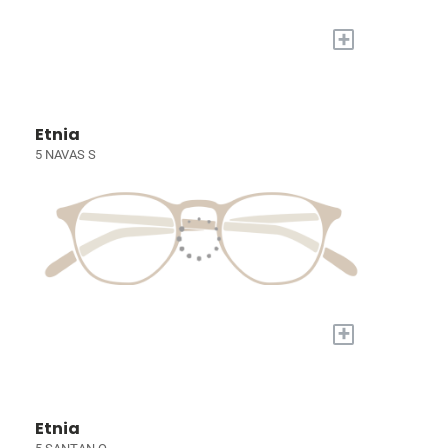
+
Etnia
5 NAVAS S
+
Etnia