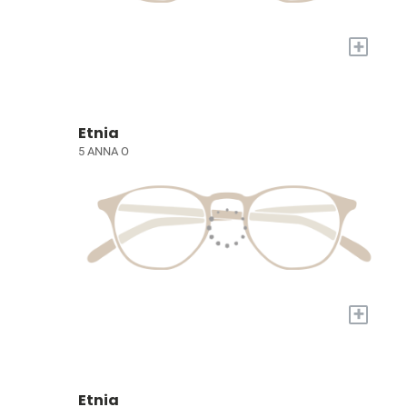
+
Etnia
5 ANNA O
+
Etnia