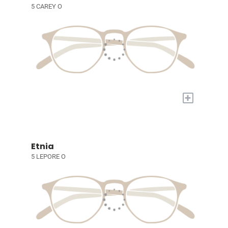
5 CAREY O
+
Etnia
5 LEPORE O