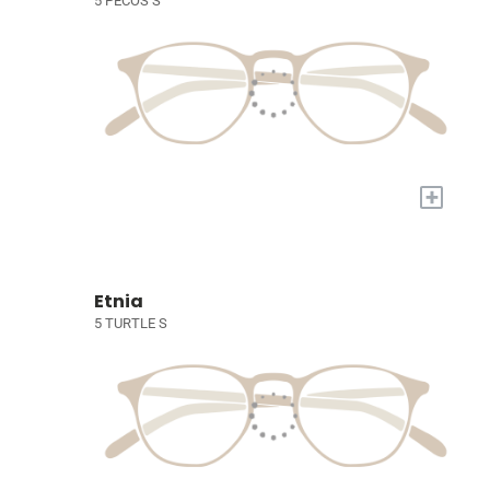
5 PECOS S
+
Etnia
5 TURTLE S