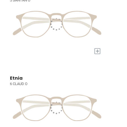
5 SANTAN O
+
Etnia
6 CLAUD O