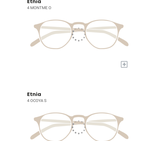
Etnia
4 MONTME O
+
Etnia
4 OCOYA S