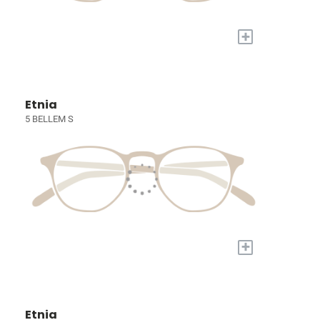
+
Etnia
5 BELLEM S
+
Etnia