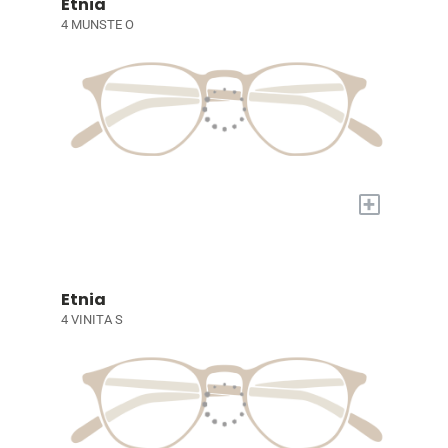
Etnia
4 MUNSTE O
+
Etnia
4 VINITA S