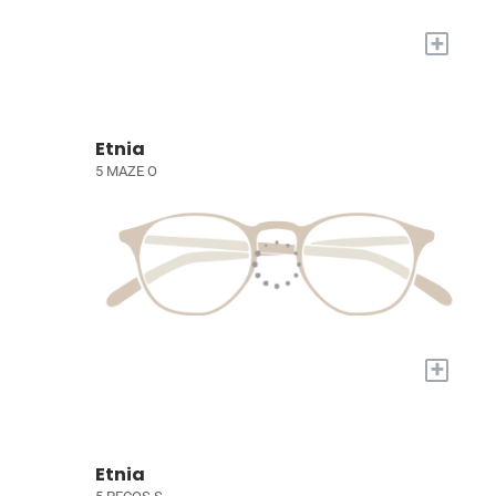
+
Etnia
5 MAZE O
+
Etnia